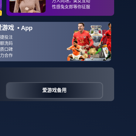
开云体育平台APP-TES碾压Rogue，Deft送出助攻的简单介绍
最近发表
开云sport-摩洛哥风暴席卷A组，B费独舞，
罗马尼亚梦碎2026世界杯
开云体育-绿茵地缘断想，当A组唯一结局写
下不可能
开云体育在线-唯一性的瞬间，2026世界杯A
组焦点战，哥伦比亚完胜印度，B费主导比
开云体育中国-沙漠风暴，2026半决赛之
赛，临场调整成制胜密钥
夜，阿联酋碾压乌兹别克，加维的致命一击改
开云体育APP下载-「中场定乾坤，2026世
写了亚洲足球的版图
界杯B组关键战，托纳利调度引领波兰完美压
开云体育在线-2026世界杯震撼夜，丹麦军
制喀麦隆」
团风暴席卷，德布劳内大师级演出引领紧凑狂
开云体育平台APP-孤星闪耀，2026世界杯
潮
B组之夜，喀麦隆力克波兰，巴雷拉以节奏掌
开云体育中国-唯一之击，当哈兰德的脚步
控诠释唯一性
在A组刻下永恒
开云体育中国-沙漠之狐的最后舞蹈，格列
兹曼用92分钟绝杀，为2026世界杯A组的唯
开云体育入口-中场魔术师的独奏，京多安