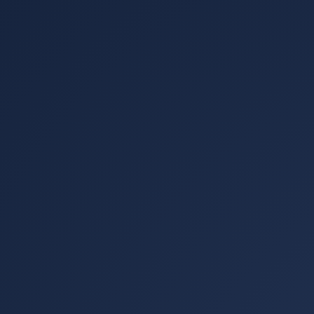
下半场,哥伦比亚如梦初醒，第57分钟，哈梅斯
角，1比1，哥伦比亚扳平了比分。
此后二十分钟,双方陷入了残酷的拉锯战，摩洛哥
失误，第78分钟，布法尔左路突破后横传，齐耶赫
里的头球再次击中横梁——摩洛哥的运气似乎在那
时间一分一秒流逝,常规时间进入补时阶段，第四
看台上的摩洛哥球迷开始高唱国歌,他们相信，平
祈祷一个奇迹。
第93分钟,哥伦比亚发起最后一次进攻，哈梅斯
传——皮球精准地落到了左路插上的边锋迪亚斯脚
皮球在空中划出一道弧线,越过摩洛哥后卫的头顶