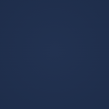
、手球、争议不断的“禁区之王”，此刻眼中只有球门，他停球、
岁，皮球贴着草皮，从摩洛哥门将布努的腋下穿过，撞入球门
，哈梅斯扑过来，将他紧紧抱住，随后，整支哥伦比亚队叠罗汉
着他们以小组第一的身份挺进十六强，避开了巴西所在的半