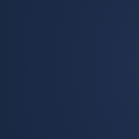
那里,站着一个熟悉的身影。
路易斯·苏亚雷斯。
那一刻,时间仿佛静止了，这位曾经在世界杯上咬人
调整、起脚——整个动作行云流水，仿佛年轻了十
远角。
球进了。
2比1。
卡萨布兰卡瞬间陷入死寂。
苏亚雷斯没有疯狂庆祝,他跪在草地上，双手掩面
般压了上来，这个进球，不仅意味着胜利，更意味
区。