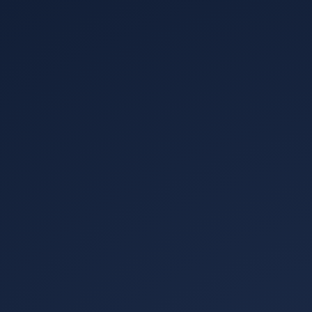
他们拥有整个南美洲最坚硬的中场核心——已经35
锋”路易斯·苏亚雷斯，尽管苏亚雷斯已经39岁，
赛后有记者问为何，洛伦佐只说了一句话：“因为他