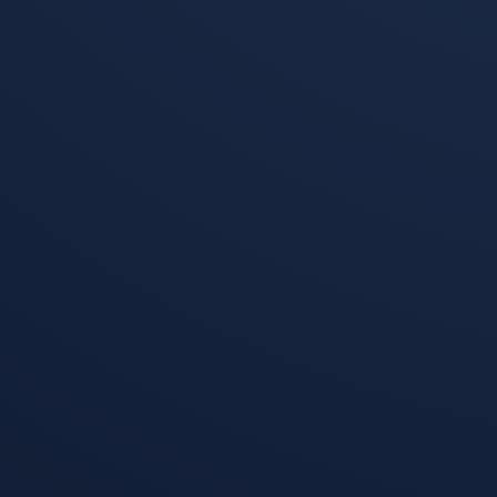
而对于摩洛哥来说,这是一个残酷的结局，他们在
卡的落日余晖下碎裂。
赛后,摩洛哥球迷没有退场，他们站在看台上，为
足球的骄傲不会输。”
而哥伦比亚的更衣室里,苏亚雷斯坐在地上，凝视
杯了，我想把它留在这里。”
2026年7月,卡萨布兰卡，一场比赛，两个世界
也让全世界看到了一位39岁老将的最后倔强。
这一幕,将写进世界杯的历史，成为A组唯一的、不