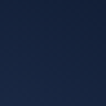
一对决写下注解
定调2026世界杯B组，喀麦隆一球险胜波兰
标签列表
关注我们
扫一扫关注我们，了解最新精彩内容