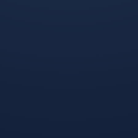
最后时刻从天堂坠入地狱，非洲足球的又一个梦想，在卡萨布兰
自己的球队鼓掌，一位球迷在接受采访时说：“我们输了，但非洲
着墙上的队徽，他轻声对身边的哈梅斯说：“这是我最后一届世界
的悲喜，苏亚雷斯的致命一击，将摩洛哥的咆哮扼杀在咽喉里，却
可复制的传奇。
可以去百度分享获取分享代码输入这里。