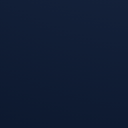
相关文章
开云体育-绿茵地缘断想，当A
开云体育在线-唯一性的
组唯一结局写下不可能
2026世界杯A组焦点战
比亚完胜印度，B费主
赛，临场调整成制胜
开云体育在线-一役定乾坤，2
开云体育在线-当足球世
026世界杯D组生死战，罗马
序被重写，世界杯争冠
尼亚碾压厄瓜多尔，三笘薰领
泰国横扫韩国，梅西用
发表评论
衔快攻风暴
现点燃全球