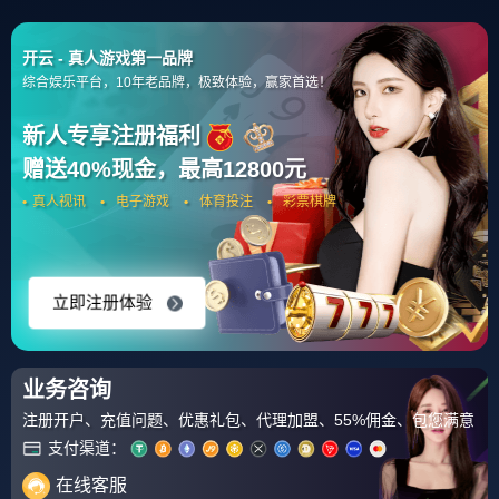
首页
直播回放
正文
开云体育-印度队完胜丹麦队，郑思维高光表现
开云
阅读：380
2025-12-17 23:15:33
C组有印尼丹麦俄罗斯加拿大，日本与马来西亚英格兰和 重
复看了100遍81 李宗伟高光时刻 羽坛天王无解表现震慑全。