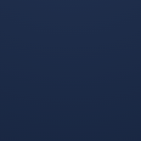
球员个人技术需要服务于团队节奏，控球后卫的决策能力、
射手的出手选择、内线球员的策应时机,都需要与团队节奏相
协调。
通过大量实战演练，让节奏掌控成为球队的本能反应，这需
要时间和耐心,也需要教练组与球员之间的相互信任。
唯一性的追求
当美加墨世界杯的球队在绿茵场上展开节奏之争，当勇士队
继续在NBA展示他们的节奏艺术，新疆队面临的挑战是找到
属于自己的“唯一节奏”——一种既符合现代篮球发展趋势,又契
合球队人员特点的比赛方式。