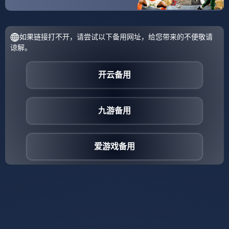
新疆队拥有身体条件出色的球员和多样化的进攻手段，关键
在于如何将这些优势转化为节奏掌控能力，近期比赛中,我们
可以观察到他们的一些尝试：
变速攻击
：借鉴足球中的节奏变化，新疆队在进攻端
开始注重快慢结合，不再一味追求快速推进,而是在转
换进攻与半场阵地战之间寻找平衡点。
空间创造
：类似勇士队通过远投威胁拉开空间的做
法，新疆队也开始重视外线投射,为内线进攻创造更多
空间和机会。
防守节奏
：在防守端，新疆队尝试采用不同强度的防