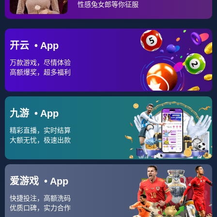
量的无球跑动和快速传导球，迫使防守方不断调整位置；其
次是在防守端通过灵活的换防策略，打乱对手的进攻节奏；
最重要的是，他们能根据比赛情况自主切换节奏——从高速
攻防转换到半场耐心传导,完全掌握主动权。
新疆队的节奏探索
借鉴国际足球的节奏意识和勇士队的战术理念,新疆男篮正在
探索一条符合自身特点的节奏掌控之路。