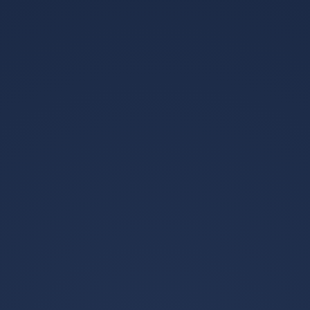
守策略，通过全场紧逼、区域联防和盯人防守的交替
使用,打乱对手的进攻节奏。
跨项启示：节奏掌控的共通原则
无论是足球还是篮球，无论是世界杯赛场还是CBA联赛,高水
平的节奏掌控都遵循一些共通原则：
阅读与反应
：优秀的节奏掌控者首先是优秀的观察者，他们
能迅速读取比赛形势，判断何时加速、何时减速。
控制与变化
：节奏掌控不是单一速度的保持，而是根据比赛
需要进行有意识的变化,出其不意的节奏变化往往能打破僵
局。
团队同步
：节奏掌控需要全队的协同，一个人无法控制节