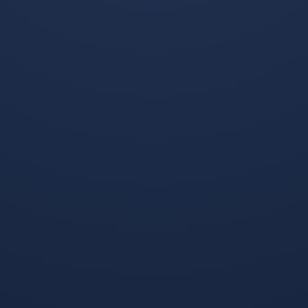
守，有效遏制了佛罗伦萨最锐利的进攻发起点，打乱了对手
的进攻节奏，为球队稳住了后防基石，而全队坚决的反击与
高效终结，则将防守中积累的优势转化为胜势，兑现了胜
利，这告诉我们，现代足球的胜负手，越来越取决于这种动
态的平衡与角色的弹性，球星的价值不仅在于锦上添花，更
在于在战术需要时能为团队雪中送炭；团队的胜利，则永远
建立在每一个个体对整体计划的绝对信奉与执行之上。
当终场哨响,比分定格，人们看到的不仅是一场以弱胜强的冷
门，更是一堂生动的现代足球战术课，它见证了攻击天才的
防守涅槃，也颂扬了团队纪律对个人才华的胜利，萨内锁死
的，是对手的核心，也是旧有的、单一的角色定义；澳大利
亚（式球队）斩落的，是佛罗伦萨，或许还有那些关于足球
风格的傲慢与偏见，绿茵场上，唯一不变的，正是这永不停