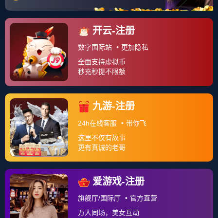
迪马利亚：迟暮天使的火焰独奏
比赛第62分钟，迪马利亚在中圈附近接到回传，对方防守球
员已经落位，进攻似乎将转入阵地战，但阿根廷人用一次轻
盈的停球转身，突然加速——就像时光倒流十年，他连续晃
过两名防守队员，在禁区弧顶送出一记手术刀般的直塞，助
攻拉莫斯破门，十分钟后，他又在几乎相同的位置,用一记弧
线球将比分锁定。
这是典型的“迪马利亚时刻”：在球队体系运转不畅时，以个人
能力强行撕开裂缝，数据揭示了他的统治力：全场7次关键传
球、4次成功过人、91%的传球成功率，但比数据更震撼的是
那些无法量化的瞬间——那些灵光一现的变向、那些冒险的
直塞选择、那些在狭小空间里的从容不迫。
迪马利亚的爆发并非偶然，本菲卡的战术体系为他提供了自