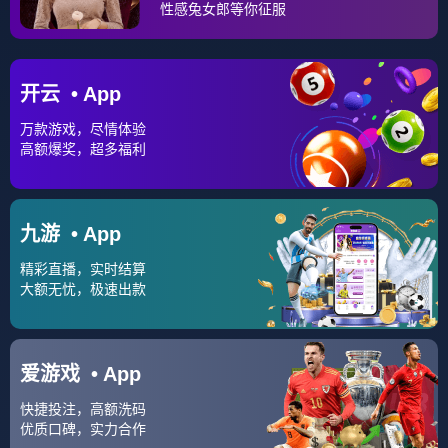
由 roaming 的空间，而队友的跑动拉扯则为他创造了施展魔
法的舞台，这让人想起2014年世界杯上的那个天使——同样
的关键时刻，同样的决定性表现，不同的是，如今的迪马利
亚少了一些冲刺的锐利，却多了几分节奏的掌控与选择的智
慧，他的火焰，燃烧得更持久、更灼热。
勒沃库森：精密运转的寒冰洪流
在德国西部，勒沃库森正以另一种方式取得胜利，对阵里昂
的比赛，他们以65%的控球率、22次射门和一次干净利落的3
-0，展现了何为“体系足球的完美执行”。
哈维·阿隆索打造的这支勒沃库森，就像一台精密的德式机
器：维尔茨的调度如中枢神经般稳定，弗林蓬的边路突袭如
利刃出鞘，而全队高位逼抢的同步性则令人窒息，他们的进
球不是某个人的灵光乍现，而是连续20脚传球后必然出现的