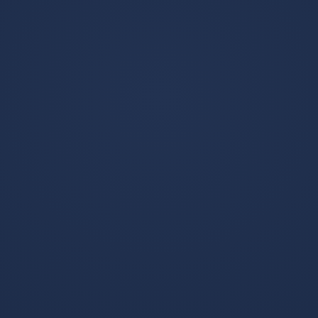
而勒沃库森的胜利则展示了现代足球的另一极：大数据分
析、战术纪律、集体执行力，这是一种“冷足球”，强调控制、
效率与可重复性，在漫长的赛季中，这种足球往往更稳定、
更可持续，阿隆索的球队证明，当11个球员如齿轮般完美咬
合时,其力量可以超越任何个体。
有趣的是，这两种模式正在相互渗透，迪马利亚的灵光需要
体系的支撑才能最大化，而勒沃库森的机器中也需要维尔茨
这样的创造性齿轮，最成功的球队——如瓜迪奥拉的曼城
——正是找到了两者的完美平衡：在严密的体系中为天才留
出自由呼吸的空间。
欧冠的启示：通往冠军之路的多元可能