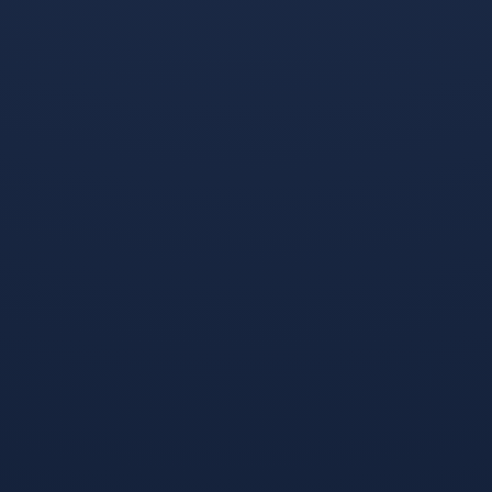
随着欧冠进入淘汰赛阶段，这两种模式将面临更极端的考
验，迪马利亚能否在更高强度的防守下继续起舞？勒沃库森
在面对顶级球星的个人能力时，能否保持机器的冷静？答案
将在接下来的比赛中揭晓。
但这一夜已经足够精彩——它让我们看到了足球的两种极致
之美：一种是火焰般炽热的个人表演，一种是寒冰般冷静的
集体执行，而当这两条河流最终交汇时，我们看到的,正是足
球这项运动最完整的模样。
足球从来不是非此即的选择题，而是兼容并蓄的辩证法，在
这个夜晚，迪马利亚和勒沃库森用各自的方式证明：无论通
过哪条路径,胜利的凯歌都同样动听。
相关文章